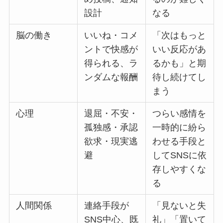
設計
なる
脳の働き
いいね・コメ
「次はもっと
ントで快感が
いい反応があ
得られる、ラ
るかも」と期
ンダムな報酬
待し続けてし
まう
心理
退屈・不安・
つらい感情を
孤独感・承認
一時的に紛ら
欲求・現実逃
わせる手段と
避
してSNSに依
存しやすくな
る
人間関係
連絡手段が
「見ないと失
SNS中心、既
礼」「置いて