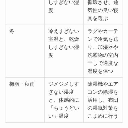
しすぎない湿
循環させ、通
度
気性の良い寝
具を選ぶ
冬
冷えすぎない
ラグやカーテ
室温と、乾燥
ンで冷気を遮
しすぎない湿
り、加湿器や
度
洗濯物の室内
干しで適度な
湿度を保つ
梅雨・秋雨
ジメジメしす
除湿機やエア
ぎない湿度
コンの除湿を
と、体感的に
活用し、布団
「ちょうどい
の湿気対策を
い」温度
こまめに行う