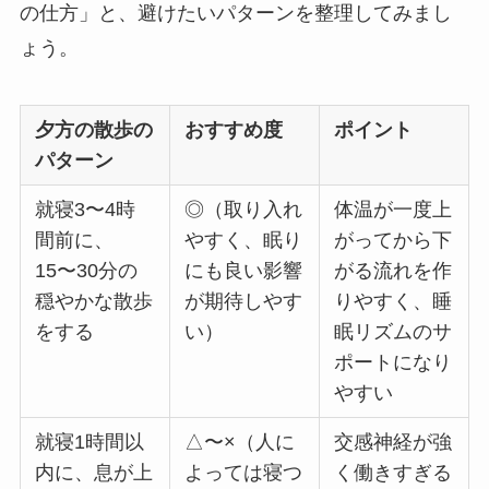
の仕方」と、避けたいパターンを整理してみまし
ょう。
夕方の散歩の
おすすめ度
ポイント
パターン
就寝3〜4時
◎（取り入れ
体温が一度上
間前に、
やすく、眠り
がってから下
15〜30分の
にも良い影響
がる流れを作
穏やかな散歩
が期待しやす
りやすく、睡
をする
い）
眠リズムのサ
ポートになり
やすい
就寝1時間以
△〜×（人に
交感神経が強
内に、息が上
よっては寝つ
く働きすぎる